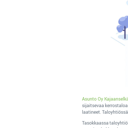
Asunto Oy Kajaanselk
sijaitsevaa kerrostaloa
laatineet. Taloyhtiöss
Tasokkaassa taloyhtiös