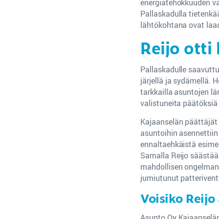
energiatehokkuuden va
Pallaskadulla tietenk
lähtökohtana ovat laad
Reijo otti
Pallaskadulle saavuttu
järjellä ja sydämellä. 
tarkkailla asuntojen l
valistuneita päätöksiä
Kajaanselän päättäjät 
asuntoihin asennettiin
ennaltaehkäistä esimer
Samalla Reijo säästää 
mahdollisen ongelman ju
jumiutunut patteriventti
Voisiko Reijo
Asunto Oy Kajaanselän 