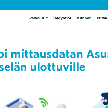
Palvelut
Taloyhtiöt
Kunnat
Yrityk
toi mittausdatan As
elän ulottuville