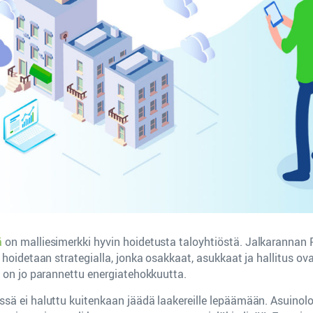
ä
on malliesimerkki hyvin hoidetusta taloyhtiöstä. Jalkarannan 
 hoidetaan strategialla, jonka osakkaat, asukkaat ja hallitus ov
ä on jo parannettu energiatehokkuutta.
sä ei haluttu kuitenkaan jäädä laakereille lepäämään. Asuinol