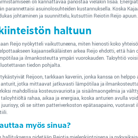
rmistamiseen oli kannattavaa panostaa vieläkin lisää. Energia
ään parannettaisi asuinolosuhteiden kustannuksella. Koska Kaj
ukas johtaminen ja suunnittelu, kutsuttiin Reiotin Reijo apuun.
 kiinteistön haltuun
aan Reijo nyökytteli vaikuttuneena, miten hienosti koko yhteisö
Helpottaakseen kajaanselkäläisten arkea Reijo ehdotti, että hän 
ämpötilaa ja ilmankosteutta ympäri vuorokauden. Taloyhtiö voisi
 luotettavan tiedon pohjalta.
tykästyivät Reijoon, tarkkaan kaveriin, jonka kanssa on helppo a
 anturit, jotka mittaavat jatkuvasti lämpötilaa ja ilmankosteutt
kiksi mahdollisia kosteusvaurioita ja sisäilmaongelmia ja vältty
taloyhtiöltä rahaa, aikaa ja energiaa, koska anturien avulla vo
urisyy, oli se sitten patteriverkoston epätasapaino, vuotavat ik
ili.
 auttaa myös sinua?
hallituksessa pidetään Reiotia mielenkiintoisena ja nykyaikai