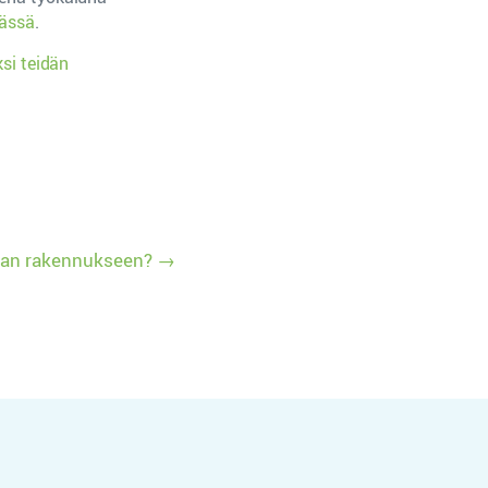
mässä
.
ksi teidän
aan rakennukseen?