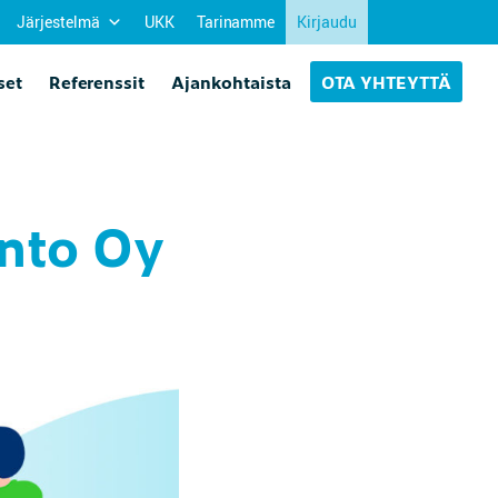
Järjestelmä
UKK
Tarinamme
Kirjaudu
set
Referenssit
Ajankohtaista
OTA YHTEYTTÄ
unto Oy