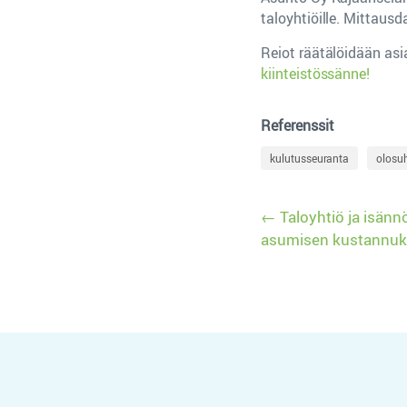
taloyhtiöille. Mittaus
Reiot räätälöidään asi
kiinteistössänne!
Referenssit
kulutusseuranta
olosu
Artikkelie
Taloyhtiö ja isännö
asumisen kustannuk
selaus