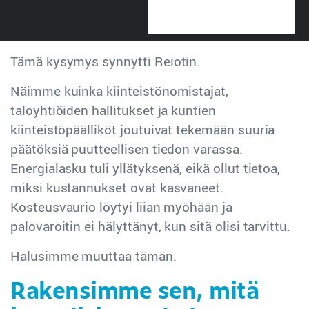
päällä, puhelinsoittoja tai kirjautumista useisiin
eri palveluihin.
Tämä kysymys synnytti Reiotin.
Näimme kuinka kiinteistönomistajat,
taloyhtiöiden hallitukset ja kuntien
kiinteistöpäälliköt joutuivat tekemään suuria
päätöksiä puutteellisen tiedon varassa.
Energialasku tuli yllätyksenä, eikä ollut tietoa,
miksi kustannukset ovat kasvaneet.
Kosteusvaurio löytyi liian myöhään ja
palovaroitin ei hälyttänyt, kun sitä olisi tarvittu.
Halusimme muuttaa tämän.
Rakensimme sen, mitä