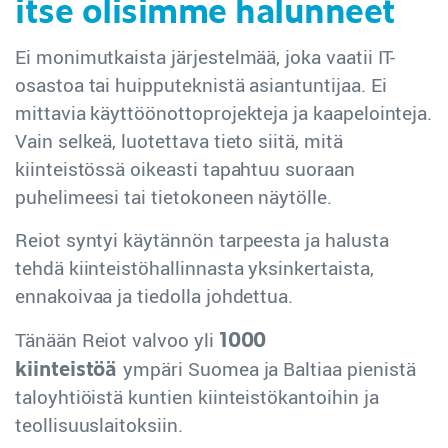
itse olisimme halunneet
Ei monimutkaista järjestelmää, joka vaatii IT-
osastoa tai huipputeknistä asiantuntijaa. Ei
mittavia käyttöönottoprojekteja ja kaapelointeja.
Vain selkeä, luotettava tieto siitä, mitä
kiinteistössä oikeasti tapahtuu suoraan
puhelimeesi tai tietokoneen näytölle.
Reiot syntyi käytännön tarpeesta ja halusta
tehdä kiinteistöhallinnasta yksinkertaista,
ennakoivaa ja tiedolla johdettua.
1000
Tänään Reiot valvoo yli
kiinteistöä
ympäri Suomea ja Baltiaa pienistä
taloyhtiöistä kuntien kiinteistökantoihin ja
teollisuuslaitoksiin.