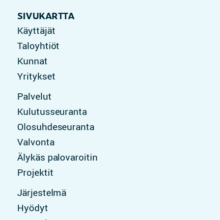
SIVUKARTTA
Käyttäjät
Taloyhtiöt
Kunnat
Yritykset
Palvelut
Kulutus­seuranta
Olosuhde­seuranta
Valvonta
Älykäs palovaroitin
Projektit
Järjestelmä
Hyödyt