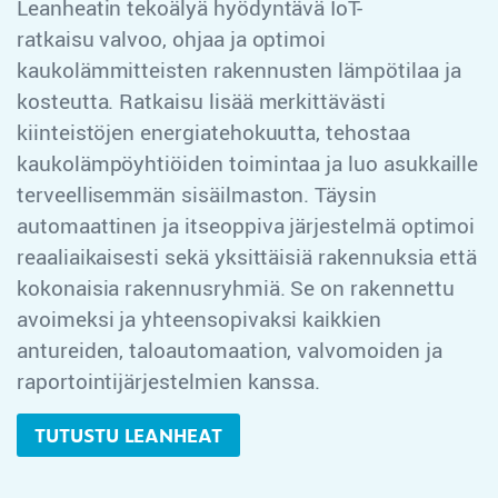
Leanheatin tekoälyä hyödyntävä IoT-
ratkaisu valvoo, ohjaa ja optimoi
kaukolämmitteisten rakennusten lämpötilaa ja
kosteutta. Ratkaisu lisää merkittävästi
kiinteistöjen energiatehokuutta, tehostaa
kaukolämpöyhtiöiden toimintaa ja luo asukkaille
terveellisemmän sisäilmaston. Täysin
automaattinen ja itseoppiva järjestelmä optimoi
reaaliaikaisesti sekä yksittäisiä rakennuksia että
kokonaisia rakennusryhmiä. Se on rakennettu
avoimeksi ja yhteensopivaksi kaikkien
antureiden, taloautomaation, valvomoiden ja
raportointijärjestelmien kanssa.
TUTUSTU LEANHEAT