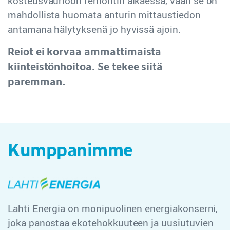
kosteusvaurioon remontin alkaessa, vaan se on
mahdollista huomata anturin mittaustiedon
antamana hälytyksenä jo hyvissä ajoin.
Reiot ei korvaa ammattimaista
kiinteistönhoitoa. Se tekee siitä
paremman.
Kumppanimme
Lahti Energia on monipuolinen energiakonserni,
joka panostaa ekotehokkuuteen ja uusiutuvien