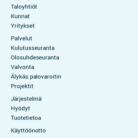
Taloyhtiöt
Kunnat
Yritykset
Palvelut
Kulutus­seuranta
Olosuhde­seuranta
Valvonta
Älykäs palovaroitin
Projektit
Järjestelmä
Hyödyt
Tuotetietoa
Käyttöönotto