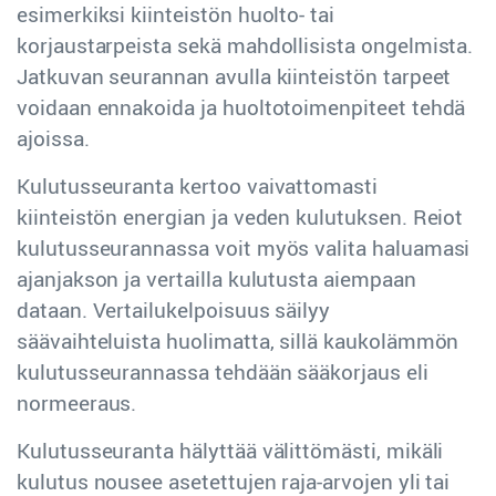
esimerkiksi kiinteistön huolto- tai
korjaustarpeista sekä mahdollisista ongelmista.
Jatkuvan seurannan avulla kiinteistön tarpeet
voidaan ennakoida ja huoltotoimenpiteet tehdä
ajoissa.
Kulutusseuranta kertoo vaivattomasti
kiinteistön energian ja veden kulutuksen. Reiot
kulutusseurannassa voit myös valita haluamasi
ajanjakson ja vertailla kulutusta aiempaan
dataan. Vertailukelpoisuus säilyy
säävaihteluista huolimatta, sillä kaukolämmön
kulutusseurannassa tehdään sääkorjaus eli
normeeraus.
Kulutusseuranta hälyttää välittömästi, mikäli
kulutus nousee asetettujen raja-arvojen yli tai