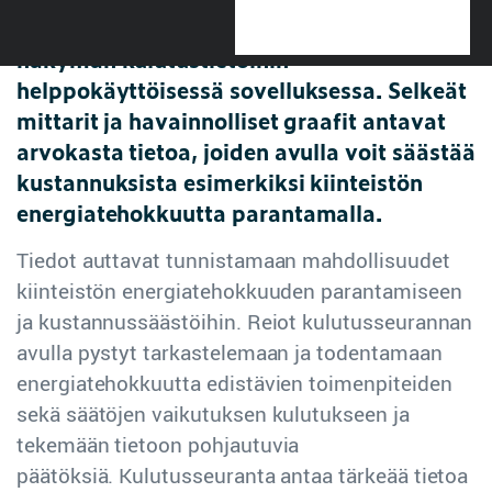
kiinteistökohde, kulutusseuranta tarjoaa
näkymän kulutustietoihin
helppokäyttöisessä sovelluksessa. Selkeät
mittarit ja havainnolliset graafit antavat
arvokasta tietoa, joiden avulla voit säästää
kustannuksista esimerkiksi kiinteistön
energiatehokkuutta parantamalla.
Tiedot auttavat tunnistamaan mahdollisuudet
kiinteistön energiatehokkuuden parantamiseen
ja kustannussäästöihin. Reiot kulutusseurannan
avulla pystyt tarkastelemaan ja todentamaan
energiatehokkuutta edistävien toimenpiteiden
sekä säätöjen vaikutuksen kulutukseen ja
tekemään tietoon pohjautuvia
päätöksiä. Kulutusseuranta antaa tärkeää tietoa