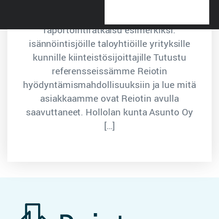
isoja investointeja tai laiteuudistuksia.
Reiot on erinomainen seuranta- ja
raportointiratkaisu esimerkiksi:
isännöintisjöille taloyhtiöille yrityksille
kunnille kiinteistösijoittajille Tutustu
referensseissämme Reiotin
hyödyntämismahdollisuuksiin ja lue mitä
asiakkaamme ovat Reiotin avulla
saavuttaneet. Hollolan kunta Asunto Oy
[…]